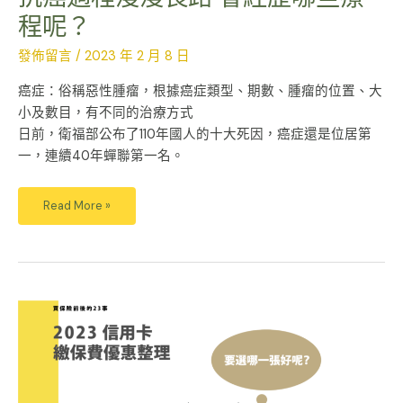
程呢？
發佈留言
/
2023 年 2 月 8 日
癌症：俗稱惡性腫瘤，根據癌症類型、期數、腫瘤的位置、大
小及數目，有不同的治療方式
日前，衛福部公布了110年國人的十大死因，癌症還是位居第
一，連續40年蟬聯第一名。
Read More »
2023
年
信
用
卡
繳
保
費
優
惠