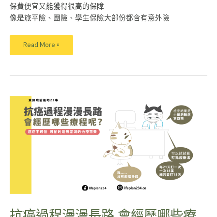
保費便宜又能獲得很高的保障
像是旅平險、團險、學生保險大部份都含有意外險
Read More »
抗
癌
過
程
漫
漫
長
路
會
經
歷
哪
些
療
程
呢？
抗癌過程漫漫長路 會經歷哪些療