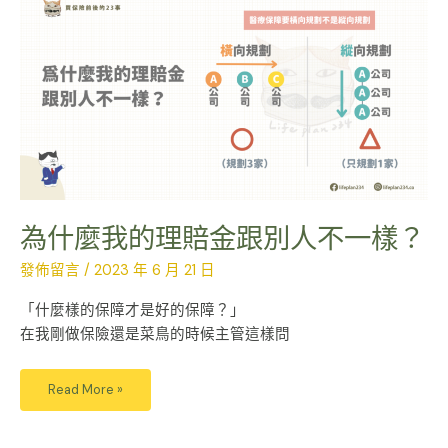
什
麼
我
的
理
賠
金
跟
別
人
不
一
樣？
為什麼我的理賠金跟別人不一樣？
發佈留言
/
2023 年 6 月 21 日
「什麼樣的保障才是好的保障？」
在我剛做保險還是菜鳥的時候主管這樣問
Read More »