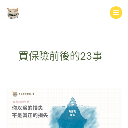
跳
Main
至
Men
主
要
內
容
買保險前後的23事
你
以
為
的
損
失，
不
是
真
正
的
損