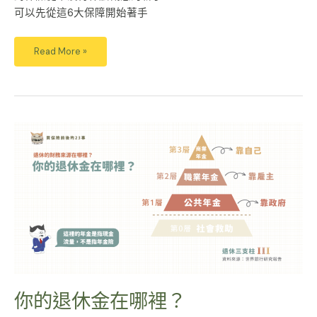
可以先從這6大保障開始著手
Read More »
你
的
退
休
金
在
哪
裡？
你的退休金在哪裡？