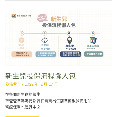
新
生
兒
投
保
流
程
懶
人
包
新生兒投保流程懶人包
發佈留言
/
2022 年 12 月 27 日
在每個新生命的誕生
準爸爸準媽媽們都會在寶寶出生前準備很多備用品
醫療保單也是其中之一