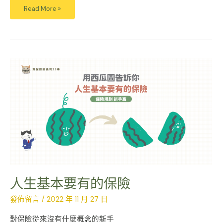
Read More »
人
生
基
本
要
有
的
保
險
人生基本要有的保險
發佈留言
/
2022 年 11 月 27 日
對保險從來沒有什麼概念的新手