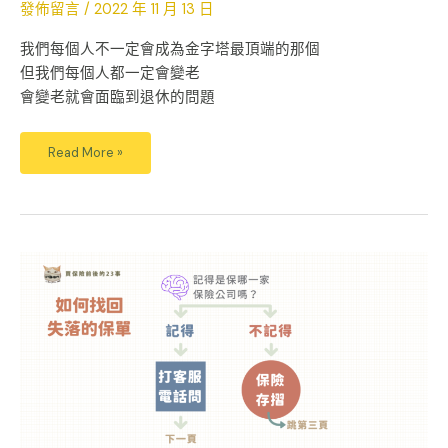
發佈留言
/
2022 年 11 月 13 日
我們每個人不一定會成為金字塔最頂端的那個
但我們每個人都一定會變老
會變老就會面臨到退休的問題
Read More »
如
何
找
回
失
落
的
保
單
|
保
險
存
摺