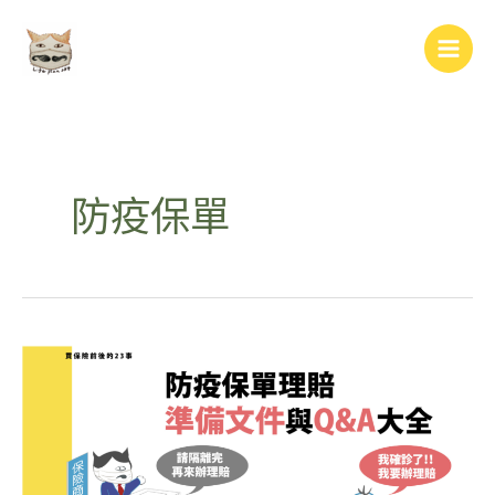
跳
Main
至
Men
主
要
內
容
防疫保單
防
疫
保
單
理
賠
準
備
文
件
與
Q&A