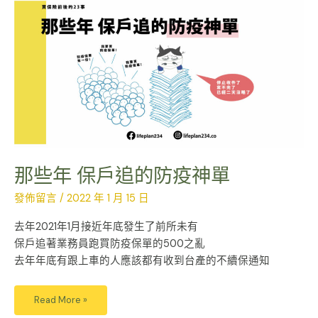
些
年
保
戶
追
的
防
疫
神
單
那些年 保戶追的防疫神單
發佈留言
/
2022 年 1 月 15 日
去年2021年1月接近年底發生了前所未有
保戶追著業務員跑買防疫保單的500之亂
去年年底有跟上車的人應該都有收到台產的不續保通知
Read More »