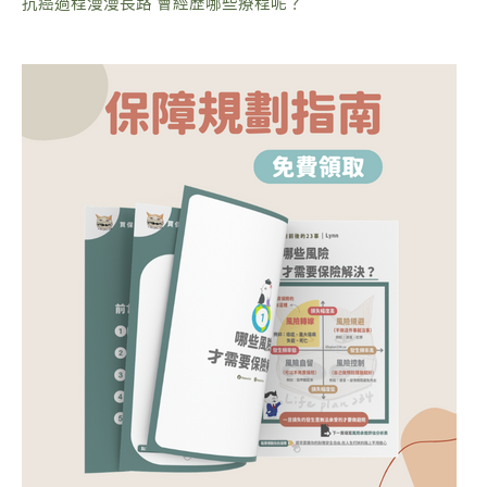
抗癌過程漫漫長路 會經歷哪些療程呢？