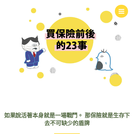
跳
Main
至
Men
主
要
內
容
如果說活著本身就是一場戰鬥。 那保險就是生存下
去不可缺少的盾牌