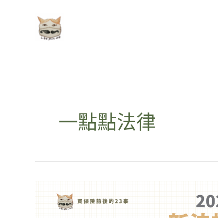
跳
至
主
要
內
容
一點點法律
2023
年
新
法
規
上