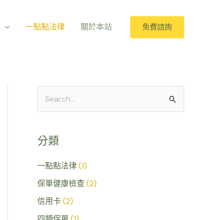
室
一點點法律
關於本站
免費諮詢
搜
尋
關
分類
鍵
字
一點點法律
(1)
:
保單健康檢查
(2)
信用卡
(2)
四類保單
(1)