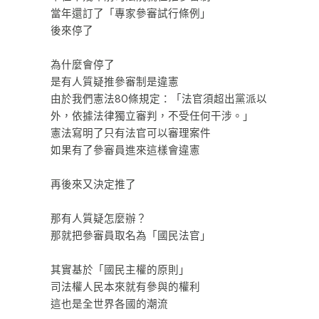
當年還訂了「專家參審試行條例」
後來停了
ㅤㅤㅤㅤㅤㅤㅤㅤㅤ
為什麼會停了
是有人質疑推參審制是違憲
由於我們憲法80條規定：「法官須超出黨派以
外，依據法律獨立審判，不受任何干涉。」
憲法寫明了只有法官可以審理案件
如果有了參審員進來這樣會違憲
ㅤㅤㅤㅤㅤㅤㅤㅤㅤ
再後來又決定推了
ㅤㅤㅤㅤㅤㅤㅤㅤㅤ
那有人質疑怎麼辦？
那就把參審員取名為「國民法官」
ㅤㅤㅤㅤㅤㅤㅤㅤㅤ
其實基於「國民主權的原則」
司法權人民本來就有參與的權利
這也是全世界各國的潮流