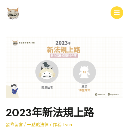
跳
Main
至
Men
主
要
內
容
2023年新法規上路
發佈留言
/
一點點法律
/ 作者:
Lynn