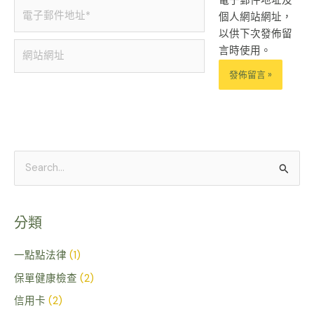
電子郵件地址及
電
個人網站網址，
子
以供下次發佈留
郵
網
言時使用。
件
站
地
網
址
址
Alternative:
*
搜
尋
關
分類
鍵
字
一點點法律
(1)
:
保單健康檢查
(2)
信用卡
(2)