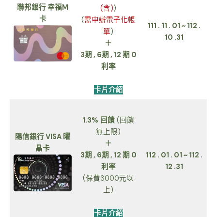
聯邦銀行 幸福M
(含)
)
卡
(
需申辦電子化帳
111 . 11 . 01 ~ 112 .
單
)
10 .31
＋
3期 , 6期 , 12 期 0
利率
卡片介紹
1.3%
回饋
(回饋
無上限)
陽信銀行 VISA 曜
＋
晶卡
3期 , 6期 , 12 期 0
112 . 01 . 01 ~ 112 .
利率
12 .31
(保費3000元以
上)
卡片介紹