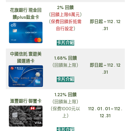
2%
回饋
花旗銀行 現金回
(
回饋上限6萬元
)
饋plus鈦金卡
(
保費回饋折抵需
即日起 ~ 112 . 12
自行設定
)
.31
卡片介紹
中國信託 寰遊美
1.68%
回饋
國運通卡
(回饋無上限)
即日起 ~
112 . 12
.31
卡片介紹
1.22%
回饋
滙豐銀行 御璽卡
(回饋無上限)
(保費1000元以
112 . 01 . 01 ~ 112 .
上)
12 .31
卡片介紹