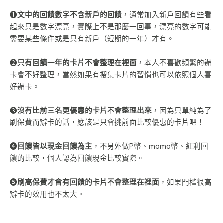
➊
文中的回饋數字不含新戶的回饋
，通常加入新戶回饋有些看
起來只是數字漂亮，實際上不是那麼一回事，漂亮的數字可能
需要某些條件或是只有新戶（短期的一年）才有。
➋
只有回饋一年的卡片不會整理在裡面
，本人不喜歡頻繁的辦
卡會不好整理，當然如果有搜集卡片的習慣也可以依照個人喜
好辦卡。
➌
沒有比前三名更優惠的卡片不會整理出來
，因為只單純為了
刷保費而辦卡的話，應該是只會挑前面比較優惠的卡片吧！
➍
回饋皆以現金回饋為主
，不另外做P幣、momo幣、紅利回
饋的比較，個人認為回饋現金比較實際。
➎
刷高保費才會有回饋的卡片不會整理在裡面
，如果門檻很高
辦卡的效用也不太大。