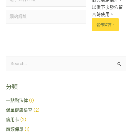
個人網站網址，
子
以供下次發佈留
郵
網
言時使用。
件
站
地
網
址
址
Alternative:
*
搜
尋
關
分類
鍵
字
一點點法律
(1)
:
保單健康檢查
(2)
信用卡
(2)
四類保單
(1)