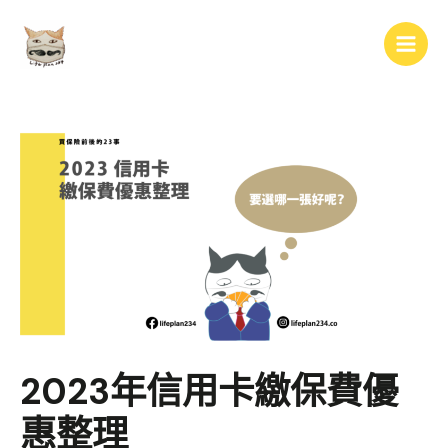
跳
Main
至
Men
主
要
內
容
2023年信用卡繳保費優
惠整理