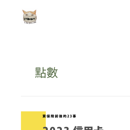
跳
至
主
要
內
容
點數
2023
年
信
用
卡
繳