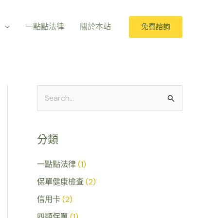
室
一點點法律
關於本站
免費諮詢
搜
尋
關
分類
鍵
字
一點點法律
(1)
:
保單健康檢查
(2)
信用卡
(2)
四類保單
(1)