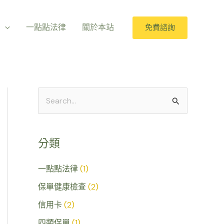
室
一點點法律
關於本站
免費諮詢
搜
尋
關
分類
鍵
字
一點點法律
(1)
:
保單健康檢查
(2)
信用卡
(2)
四類保單
(1)