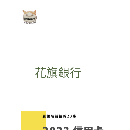
跳
至
主
要
內
容
花旗銀行
2023
年
信
用
卡
繳