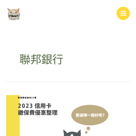
跳
Main
至
Men
主
要
內
容
聯邦銀行
2023
年
信
用
卡
繳
保
費
優
惠
整
理