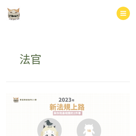
跳
Main
至
Men
主
要
內
容
法官
2023
年
新
法
規
上
路