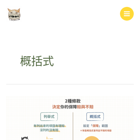
跳
Main
至
Men
主
要
內
容
概括式
你
的
保
單
是
列
舉
式？
還
是
概
括