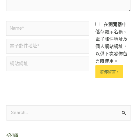
Name*
在
瀏覽器
中
儲存顯示名稱、
電子郵件地址及
電
個人網站網址，
子
以供下次發佈留
郵
網
言時使用。
件
站
地
網
址
址
Alternative:
*
搜
尋
關
分類