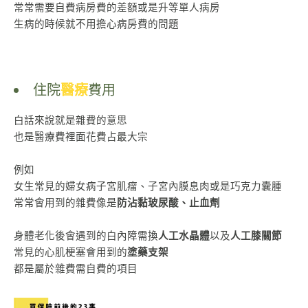
常常需要自費病房費的差額或是升等單人病房
生病的時候就不用擔心病房費的問題
住院
醫療
費用
白話來說就是雜費的意思
也是醫療費裡面花費占最大宗
例如
女生常見的婦女病子宮肌瘤
、子宮內膜息肉或是巧克力囊腫
常常會用到的雜費像是
防沾黏玻尿酸、止血劑
身體老化後會遇到的白內障需換
人工水晶體
以及
人工膝關節
常見的心肌梗塞會用到的
塗藥支架
都是屬於雜費需自費的項目