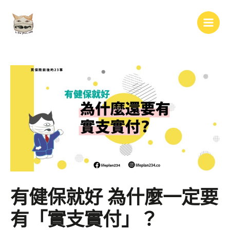
跳
Main
至
Men
主
要
內
容
有健保就好 為什麼一定要
有「實支實付」？