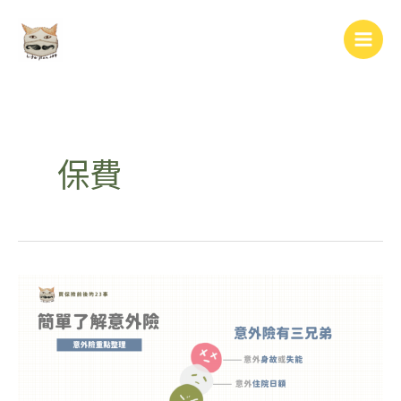
跳
Main
至
Men
主
要
內
容
保費
簡
單
認
識
意
外
險