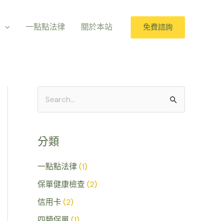
室
一點點法律
關於本站
免費諮詢
搜
尋
關
分類
鍵
字
一點點法律
(1)
:
保單健康檢查
(2)
信用卡
(2)
四類保單
(1)