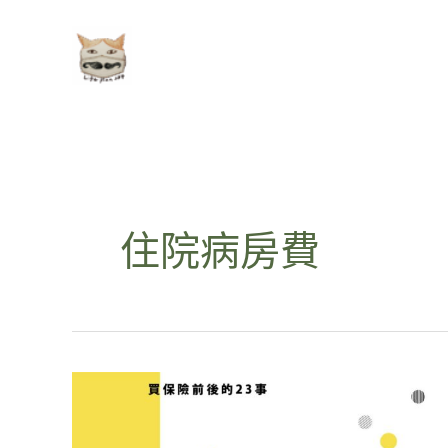
跳
至
主
要
內
容
住院病房費
有
健
保
就
好
為