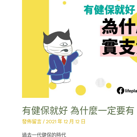
什
麼
一
定
要
有
「實
支
實
付」？
有健保就好 為什麼一定要有
發佈留言
/
2021 年 12 月 12 日
過去一代健保的時代