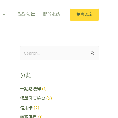
室
一點點法律
關於本站
免費諮詢
搜
尋
關
分類
鍵
字
一點點法律
(1)
:
保單健康檢查
(2)
信用卡
(2)
四類保單
(1)