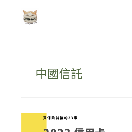
跳
至
主
要
內
容
中國信託
2023
年
信
用
卡
繳