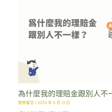
賠
金
跟
別
人
不
一
樣？
為什麼我的理賠金跟別人不
發佈留言
/
2023 年 6 月 21 日