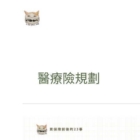
跳
至
主
要
內
容
醫療險規劃
為
什
麼
我
的
理