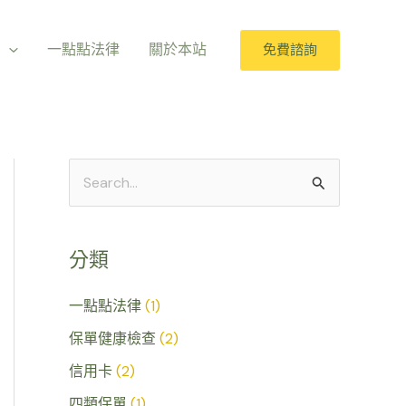
室
一點點法律
關於本站
免費諮詢
搜
尋
關
分類
鍵
字
一點點法律
(1)
:
保單健康檢查
(2)
信用卡
(2)
四類保單
(1)