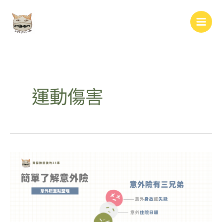
跳
Main
至
Men
主
要
內
容
運動傷害
簡
單
認
識
意
外
險