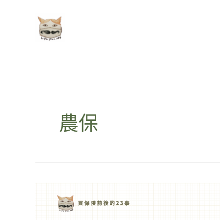
跳
至
主
要
內
容
農保
你
的
退
休
金
在