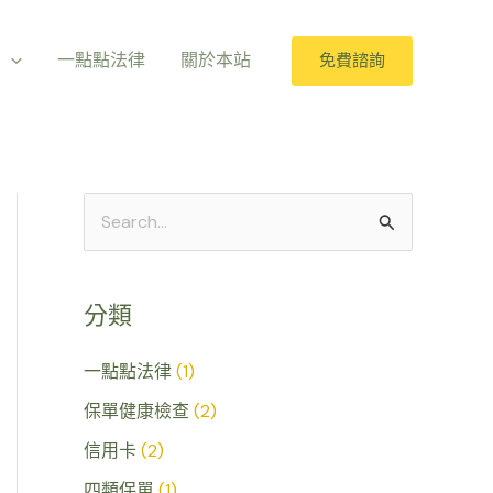
室
一點點法律
關於本站
免費諮詢
搜
尋
關
分類
鍵
字
一點點法律
(1)
:
保單健康檢查
(2)
信用卡
(2)
四類保單
(1)