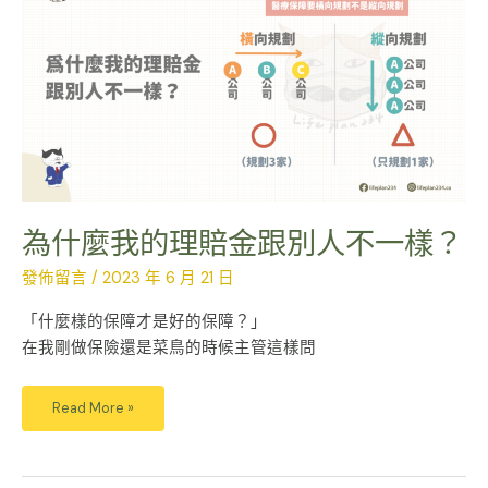
我
的
理
賠
金
跟
別
人
不
一
樣？
為什麼我的理賠金跟別人不一樣？
發佈留言
/
2023 年 6 月 21 日
「什麼樣的保障才是好的保障？」
在我剛做保險還是菜鳥的時候主管這樣問
Read More »