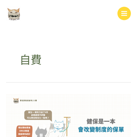
跳
Main
至
Men
主
要
內
容
自費
健
保
是
一
本
會
改
變
制
度
的
保