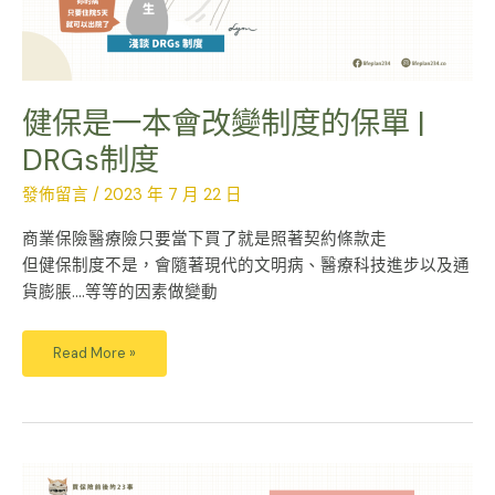
單
|
DRGs
制
度
健保是一本會改變制度的保單 |
DRGs制度
發佈留言
/
2023 年 7 月 22 日
商業保險醫療險只要當下買了就是照著契約條款走
但健保制度不是，會隨著現代的文明病、醫療科技進步以及通
貨膨脹….等等的因素做變動
Read More »
為
什
麼