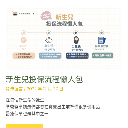
新
生
兒
投
保
流
程
懶
人
包
新生兒投保流程懶人包
發佈留言
/
2022 年 12 月 27 日
在每個新生命的誕生
準爸爸準媽媽們都會在寶寶出生前準備很多備用品
醫療保單也是其中之一