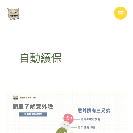
跳
Main
至
Men
主
要
內
容
自動續保
簡
單
認
識
意
外
險