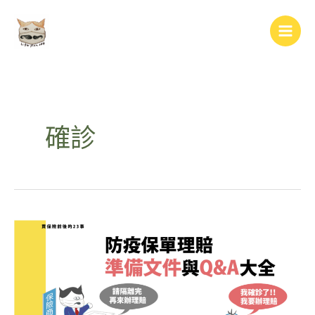
跳
Main
至
Men
主
要
內
容
確診
防
疫
保
單
理
賠
準
備
文
件
與
Q&A