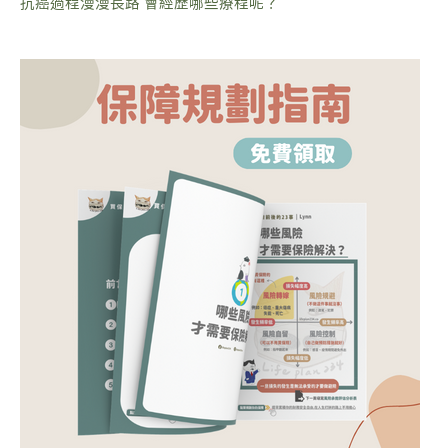
抗癌過程漫漫長路 會經歷哪些療程呢？