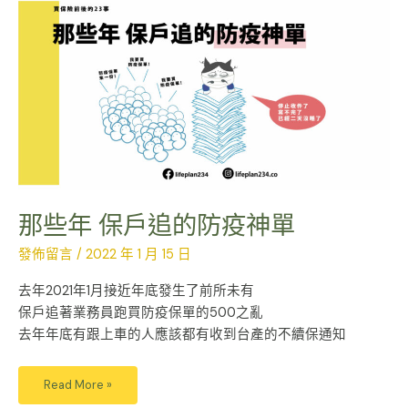
些
年
保
戶
追
的
防
疫
神
單
那些年 保戶追的防疫神單
發佈留言
/
2022 年 1 月 15 日
去年2021年1月接近年底發生了前所未有
保戶追著業務員跑買防疫保單的500之亂
去年年底有跟上車的人應該都有收到台產的不續保通知
Read More »