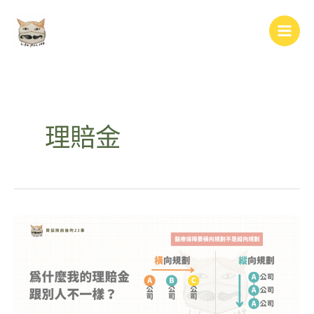
跳
Main
至
Men
主
要
內
容
理賠金
為
什
麼
我
的
理
賠
金
跟
別
人
不