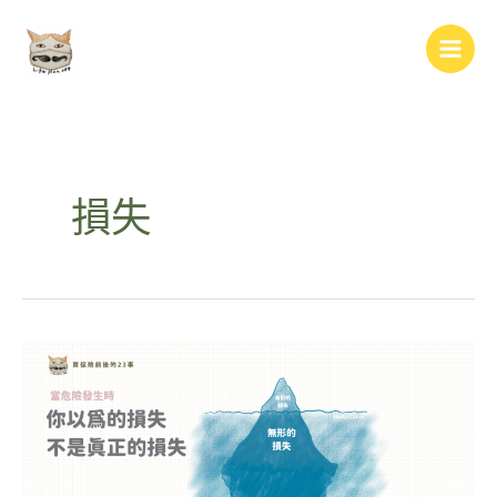
跳
Main
至
Men
主
要
內
容
損失
你
以
為
的
損
失，
不
是
真
正
的
損