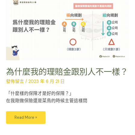
什
麼
我
的
理
賠
金
跟
別
人
不
一
樣？
為什麼我的理賠金跟別人不一樣？
發佈留言
/
2023 年 6 月 21 日
「什麼樣的保障才是好的保障？」
在我剛做保險還是菜鳥的時候主管這樣問
Read More »