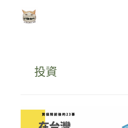
跳
至
主
要
內
容
投資
在
台
灣，
其
實
沒