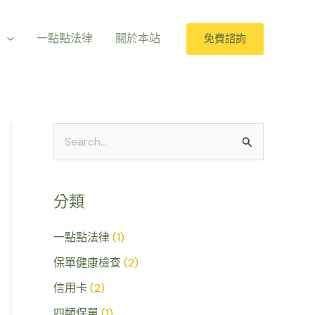
室
一點點法律
關於本站
免費諮詢
搜
尋
關
分類
鍵
字
一點點法律
(1)
:
保單健康檢查
(2)
信用卡
(2)
四類保單
(1)