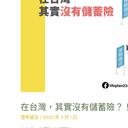
有
儲
蓄
險？！
在台灣，其實沒有儲蓄險？
發佈留言
/
2022 年 3 月 1 日