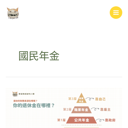
跳
Main
至
Men
主
要
內
容
國民年金
你
的
退
休
金
在
哪
裡？