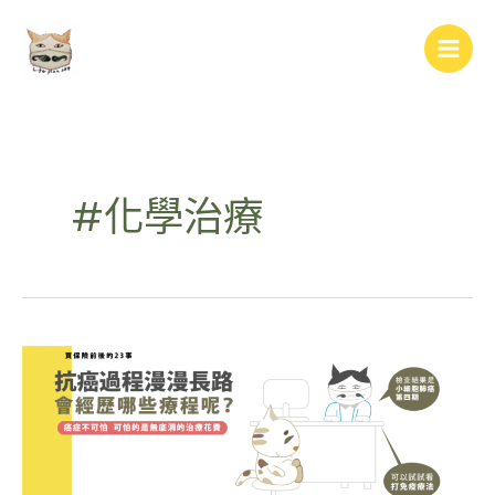
跳
Main
至
Men
主
要
內
容
#化學治療
抗
癌
過
程
漫
漫
長
路
會
經
歷
哪