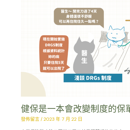
改
變
制
度
的
保
單
|
DRGs
制
度
健保是一本會改變制度的保單 |
發佈留言
/
2023 年 7 月 22 日