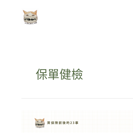
跳
至
主
要
內
容
保單健檢
健
保
是
一
本
會