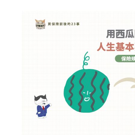
人
生
基
本
要
有
的
保
險