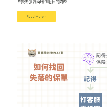
會變老就會面臨到退休的問題
Read More »
如
何
找
回
失
落
的
保
單
|
保
險
存
摺