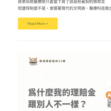
商業保險醫療險只要當下買了就是照著契約條款走
但健保制度不是，會隨著現代的文明病、醫療科技進步
Read More »
為
什
麼
我
的
理
賠
金
跟
別
人
不
一
樣？