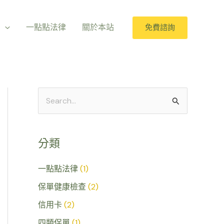
室
一點點法律
關於本站
免費諮詢
搜
尋
關
分類
鍵
字
一點點法律
(1)
:
保單健康檢查
(2)
信用卡
(2)
四類保單
(1)