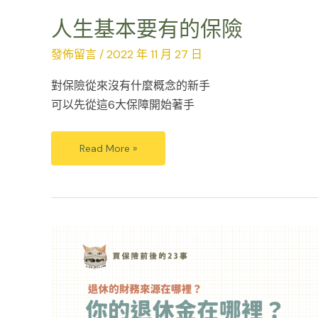
人生基本要有的保險
發佈留言
/
2022 年 11 月 27 日
對保險從來沒有什麼概念的新手
可以先從這6大保障開始著手
Read More »
你
的
退
休
金
在
哪
裡？