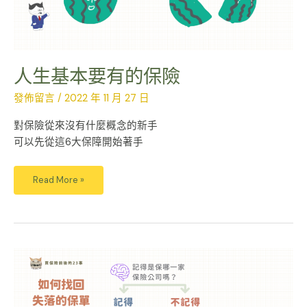
人生基本要有的保險
發佈留言
/
2022 年 11 月 27 日
對保險從來沒有什麼概念的新手
可以先從這6大保障開始著手
Read More »
如
何
找
回
失
落
的