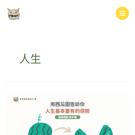
跳
Main
至
Men
主
要
內
容
人生
人
生
基
本
要
有
的
保
險