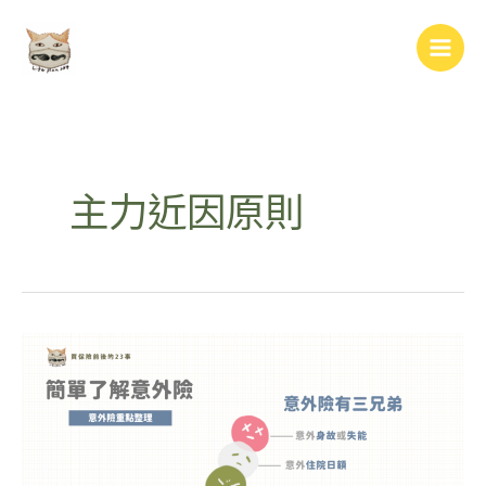
跳
Main
至
Men
主
要
內
容
主力近因原則
簡
單
認
識
意
外
險