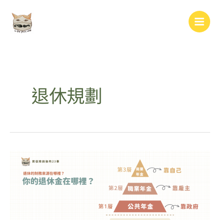
跳
Main
至
Men
主
要
內
容
退休規劃
你
的
退
休
金
在
哪
裡？