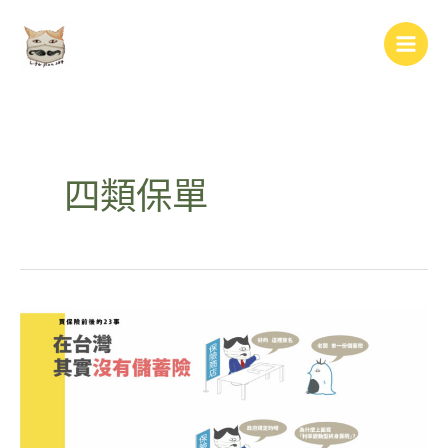
跳
Main
至
Men
主
要
內
容
四類保單
在
台
灣，
其
實
沒
有
儲
蓄
險？！